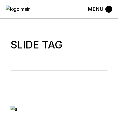
Skip
to
the
content
SLIDE TAG