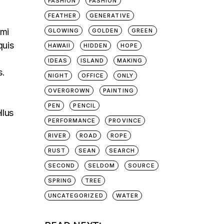
FASHION
FASHION
FEATHER
GENERATIVE
 mi
GLOWING
GOLDEN
GREEN
quis
HAWAII
HIDDEN
HOPE
a
IDEAS
ISLAND
MAKING
s.
NIGHT
OFFICE
ONLY
OVERGROWN
PAINTING
PEN
PENCIL
llus
PERFORMANCE
PROVINCE
RIVER
ROAD
ROPE
RUST
SEAN
SEARCH
SECOND
SELDOM
SOURCE
SPRING
TREE
UNCATEGORIZED
WATER