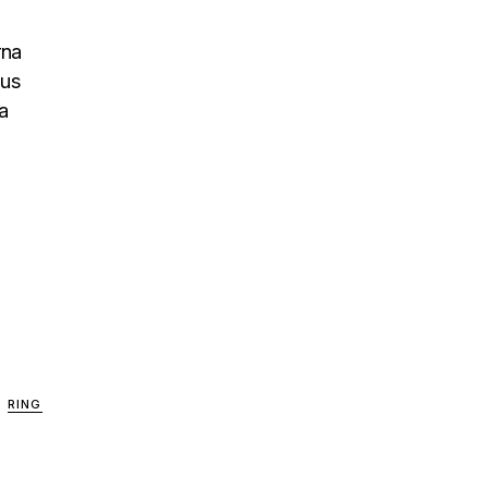
rna
sus
a
RING