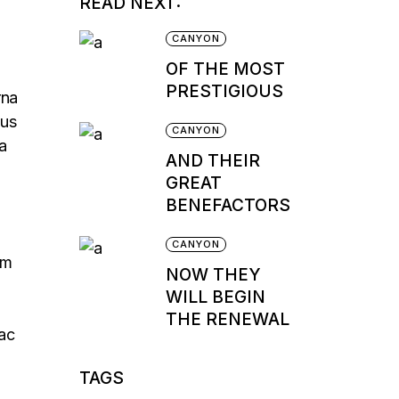
READ NEXT:
CANYON
OF THE MOST
PRESTIGIOUS
rna
sus
CANYON
a
AND THEIR
GREAT
BENEFACTORS
CANYON
um
NOW THEY
WILL BEGIN
THE RENEWAL
 ac
TAGS