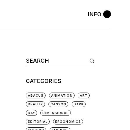
INFO
CATEGORIES
ABACUS
ANIMATION
ART
BEAUTY
CANYON
DARK
DAY
DIMENSIONAL
EDITORIAL
ERGONOMICS