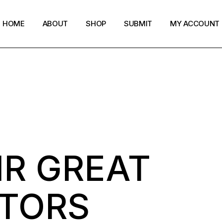
HOME
ABOUT
SHOP
SUBMIT
MY ACCOUNT
IR GREAT
TORS