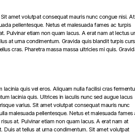
s. Sit amet volutpat consequat mauris nunc congue nisi. At
suada pellentesque. Netus et malesuada fames ac turpis
at. Pulvinar etiam non quam lacus. A erat nam at lectus u
ellus at urna condimentum. Gravida quis blandit turpis cur
 tellus cras. Pharetra massa massa ultricies mi quis. Gravid
lacinia quis vel eros. Aliquam nulla facilisi cras ferment
m lacinia quis. Ultrices in iaculis nunc sed augue lacus
lerisque varius. Sit amet volutpat consequat mauris nunc
t nulla malesuada pellentesque. Netus et malesuada fames
 risus at. Pulvinar etiam non quam lacus. A erat nam at
t. Duis at tellus at urna condimentum. Sit amet volutpat