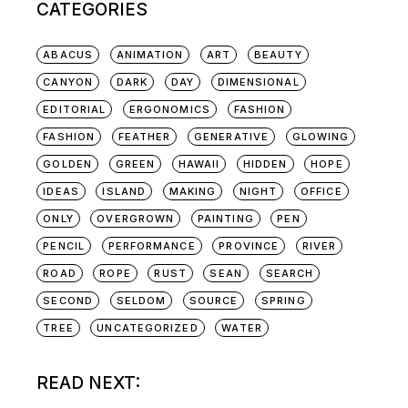
CATEGORIES
ABACUS
ANIMATION
ART
BEAUTY
CANYON
DARK
DAY
DIMENSIONAL
EDITORIAL
ERGONOMICS
FASHION
FASHION
FEATHER
GENERATIVE
GLOWING
GOLDEN
GREEN
HAWAII
HIDDEN
HOPE
IDEAS
ISLAND
MAKING
NIGHT
OFFICE
ONLY
OVERGROWN
PAINTING
PEN
PENCIL
PERFORMANCE
PROVINCE
RIVER
ROAD
ROPE
RUST
SEAN
SEARCH
SECOND
SELDOM
SOURCE
SPRING
TREE
UNCATEGORIZED
WATER
READ NEXT: