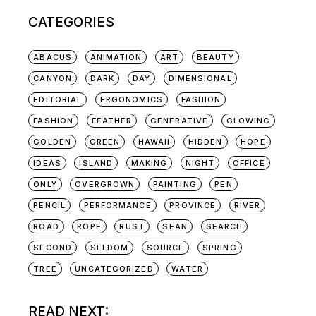
CATEGORIES
ABACUS
ANIMATION
ART
BEAUTY
CANYON
DARK
DAY
DIMENSIONAL
EDITORIAL
ERGONOMICS
FASHION
FASHION
FEATHER
GENERATIVE
GLOWING
GOLDEN
GREEN
HAWAII
HIDDEN
HOPE
IDEAS
ISLAND
MAKING
NIGHT
OFFICE
ONLY
OVERGROWN
PAINTING
PEN
PENCIL
PERFORMANCE
PROVINCE
RIVER
ROAD
ROPE
RUST
SEAN
SEARCH
SECOND
SELDOM
SOURCE
SPRING
TREE
UNCATEGORIZED
WATER
READ NEXT: