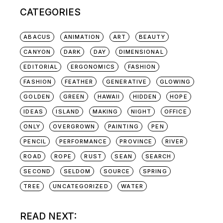
CATEGORIES
ABACUS
ANIMATION
ART
BEAUTY
CANYON
DARK
DAY
DIMENSIONAL
EDITORIAL
ERGONOMICS
FASHION
FASHION
FEATHER
GENERATIVE
GLOWING
GOLDEN
GREEN
HAWAII
HIDDEN
HOPE
IDEAS
ISLAND
MAKING
NIGHT
OFFICE
ONLY
OVERGROWN
PAINTING
PEN
PENCIL
PERFORMANCE
PROVINCE
RIVER
ROAD
ROPE
RUST
SEAN
SEARCH
SECOND
SELDOM
SOURCE
SPRING
TREE
UNCATEGORIZED
WATER
READ NEXT: