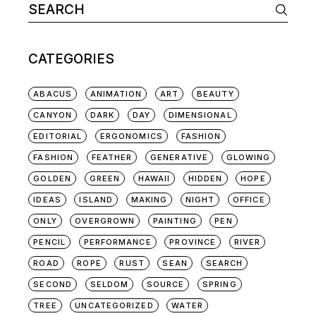
Search
for:
CATEGORIES
ABACUS
ANIMATION
ART
BEAUTY
CANYON
DARK
DAY
DIMENSIONAL
EDITORIAL
ERGONOMICS
FASHION
FASHION
FEATHER
GENERATIVE
GLOWING
GOLDEN
GREEN
HAWAII
HIDDEN
HOPE
IDEAS
ISLAND
MAKING
NIGHT
OFFICE
ONLY
OVERGROWN
PAINTING
PEN
PENCIL
PERFORMANCE
PROVINCE
RIVER
ROAD
ROPE
RUST
SEAN
SEARCH
SECOND
SELDOM
SOURCE
SPRING
TREE
UNCATEGORIZED
WATER