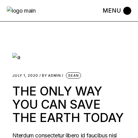
Skip
to
the
content
JULY 1, 2020
BY
ADMIN
SEAN
THE ONLY WAY
YOU CAN SAVE
THE EARTH TODAY
Nterdum consectetur libero id faucibus nisl