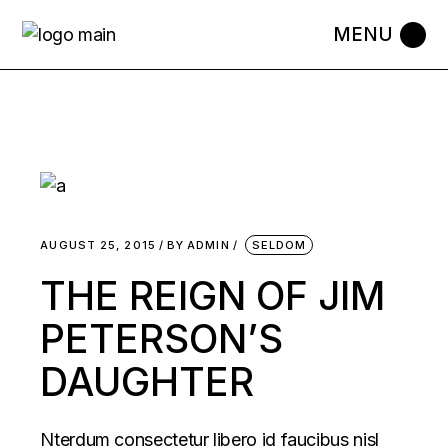
Skip
to
the
content
AUGUST 25, 2015
BY
ADMIN
SELDOM
THE REIGN OF JIM
PETERSON’S
DAUGHTER
Nterdum consectetur libero id faucibus nisl