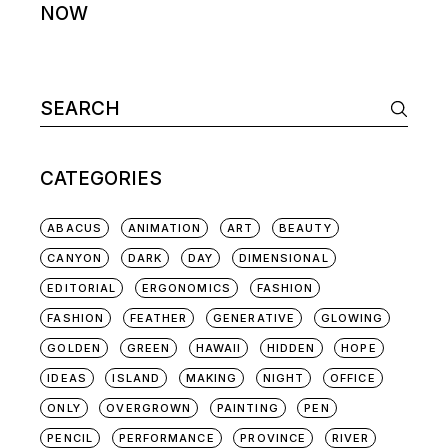
NOW
Search
for:
CATEGORIES
ABACUS
ANIMATION
ART
BEAUTY
CANYON
DARK
DAY
DIMENSIONAL
EDITORIAL
ERGONOMICS
FASHION
FASHION
FEATHER
GENERATIVE
GLOWING
GOLDEN
GREEN
HAWAII
HIDDEN
HOPE
IDEAS
ISLAND
MAKING
NIGHT
OFFICE
ONLY
OVERGROWN
PAINTING
PEN
PENCIL
PERFORMANCE
PROVINCE
RIVER