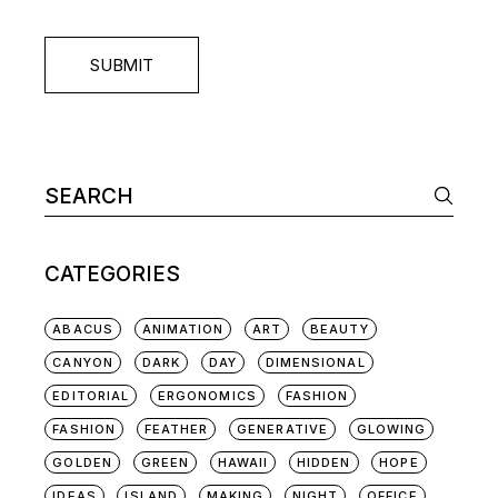
SUBMIT
Search
for:
CATEGORIES
ABACUS
ANIMATION
ART
BEAUTY
CANYON
DARK
DAY
DIMENSIONAL
EDITORIAL
ERGONOMICS
FASHION
FASHION
FEATHER
GENERATIVE
GLOWING
GOLDEN
GREEN
HAWAII
HIDDEN
HOPE
IDEAS
ISLAND
MAKING
NIGHT
OFFICE