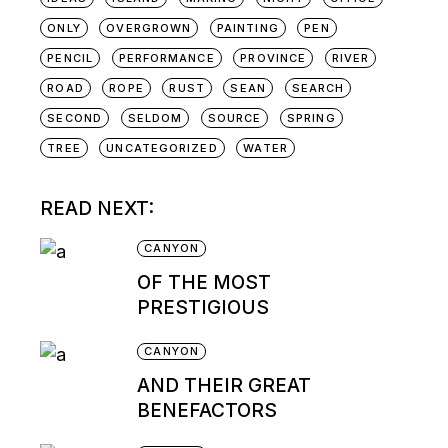
ONLY
OVERGROWN
PAINTING
PEN
PENCIL
PERFORMANCE
PROVINCE
RIVER
ROAD
ROPE
RUST
SEAN
SEARCH
SECOND
SELDOM
SOURCE
SPRING
TREE
UNCATEGORIZED
WATER
READ NEXT:
CANYON
OF THE MOST
PRESTIGIOUS
CANYON
AND THEIR GREAT
BENEFACTORS