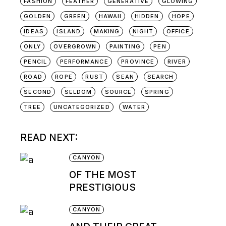
FASHION
FEATHER
GENERATIVE
GLOWING
GOLDEN
GREEN
HAWAII
HIDDEN
HOPE
IDEAS
ISLAND
MAKING
NIGHT
OFFICE
ONLY
OVERGROWN
PAINTING
PEN
PENCIL
PERFORMANCE
PROVINCE
RIVER
ROAD
ROPE
RUST
SEAN
SEARCH
SECOND
SELDOM
SOURCE
SPRING
TREE
UNCATEGORIZED
WATER
READ NEXT:
CANYON
OF THE MOST
PRESTIGIOUS
CANYON